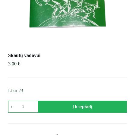
į
Skautų vadovui
3.00
€
Liko 23
produkto
Į krepšelį
kiekis:
Skautų
vadovui