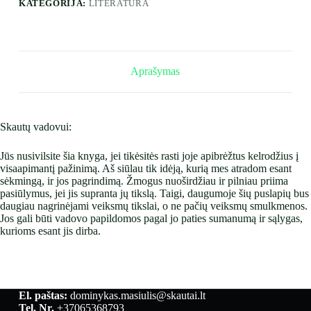
KATEGORIJA:
LITERATŪRA
Aprašymas
Skautų vadovui:
Jūs nusivilsite šia knyga, jei tikėsitės rasti joje apibrėžtus kelrodžius į
visaapimantį pažinimą. Aš siūlau tik idėją, kurią mes atradom esant
sėkmingą, ir jos pagrindimą. Žmogus nuoširdžiau ir pilniau priima
pasiūlymus, jei jis supranta jų tikslą. Taigi, daugumoje šių puslapių bus
daugiau nagrinėjami veiksmų tikslai, o ne pačių veiksmų smulkmenos.
Jos gali būti vadovo papildomos pagal jo paties sumanumą ir sąlygas,
kurioms esant jis dirba.
El. paštas:
dominykas.masiulis@skautai.lt
Tel. Nr.
+37065368793