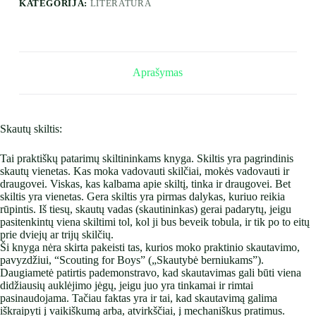
KATEGORIJA:
LITERATŪRA
Aprašymas
Skautų skiltis:
Tai praktiškų patarimų skiltininkams knyga. Skiltis yra pagrindinis
skautų vienetas. Kas moka vadovauti skilčiai, mokės vadovauti ir
draugovei. Viskas, kas kalbama apie skiltį, tinka ir draugovei. Bet
skiltis yra vienetas. Gera skiltis yra pirmas dalykas, kuriuo reikia
rūpintis. Iš tiesų, skautų vadas (skautininkas) gerai padarytų, jeigu
pasitenkintų viena skiltimi tol, kol ji bus beveik tobula, ir tik po to eitų
prie dviejų ar trijų skilčių.
Ši knyga nėra skirta pakeisti tas, kurios moko praktinio skautavimo,
pavyzdžiui, “Scouting for Boys” („Skautybė berniukams”).
Daugiametė patirtis pademonstravo, kad skautavimas gali būti viena
didžiausių auklėjimo jėgų, jeigu juo yra tinkamai ir rimtai
pasinaudojama. Tačiau faktas yra ir tai, kad skautavimą galima
iškraipyti į vaikiškumą arba, atvirkščiai, į mechaniškus pratimus.