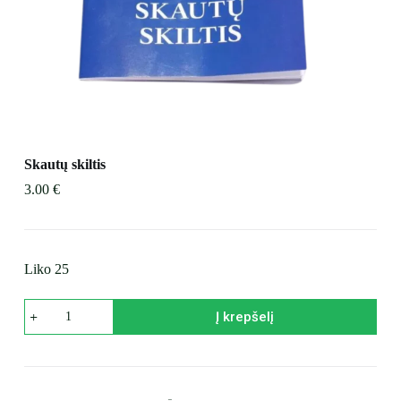
į
Skautų skiltis
3.00
€
Liko 25
produkto
Į krepšelį
kiekis:
Skautų
skiltis